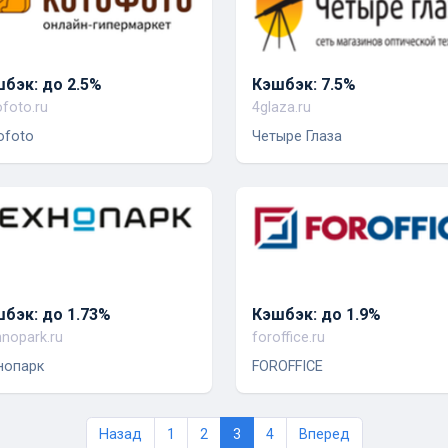
бэк: до 2.5%
Кэшбэк: 7.5%
ofoto.ru
4glaza.ru
ofoto
Четыре Глаза
бэк: до 1.73%
Кэшбэк: до 1.9%
hnopark.ru
foroffice.ru
нопарк
FOROFFICE
Назад
1
2
3
4
Вперед