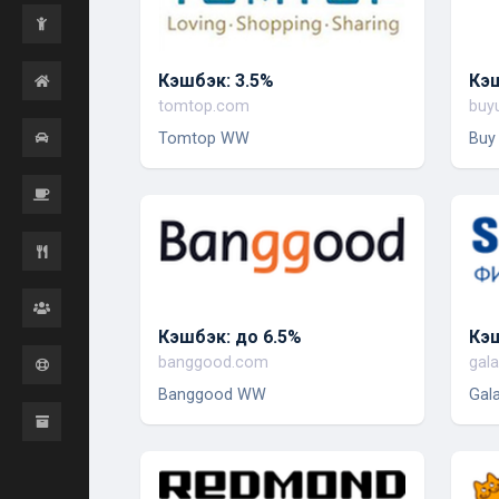
Кэшбэк: 3.5%
Кэш
tomtop.com
buy
Tomtop WW
Buy
Кэшбэк: до 6.5%
Кэш
banggood.com
gala
Banggood WW
Gal