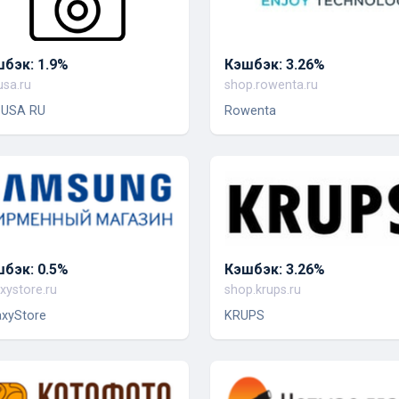
бэк: 1.9%
Кэшбэк: 3.26%
usa.ru
shop.rowenta.ru
 USA RU
Rowenta
бэк: 0.5%
Кэшбэк: 3.26%
xystore.ru
shop.krups.ru
axyStore
KRUPS