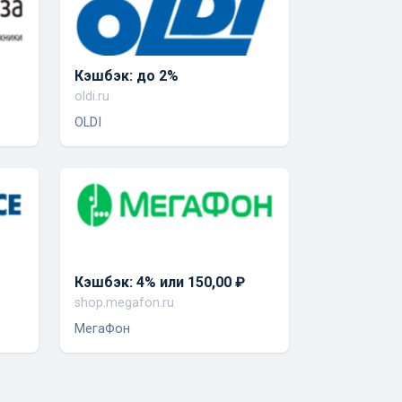
Кэшбэк: до 2%
oldi.ru
OLDI
Кэшбэк: 4% или 150,00 ₽
shop.megafon.ru
МегаФон