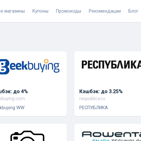
се магазины
Купоны
Промокоды
Рекомендации
Блог
бэк: до 4%
Кэшбэк: до 3.25%
kbuying.com
respublica.ru
kbuying WW
РЕСПУБЛИКА