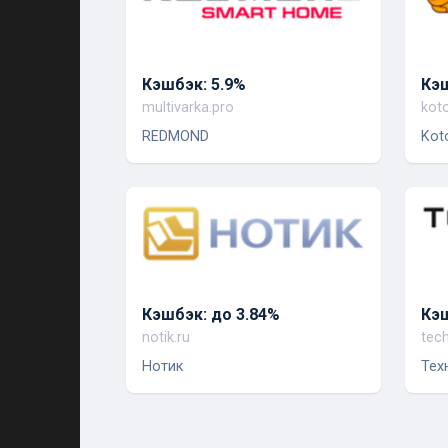
Кэшбэк: 5.9%
Кэш
multivarka.pro
kot
REDMOND
Kot
Кэшбэк: до 3.84%
Кэш
notik.ru
tec
Нотик
Тех