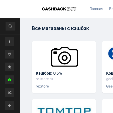
Главная
В
Все магазаны с кэшбэк
Кэшбэк: 0.5%
Кэш
re-store.ru
gee
re:Store
Gee