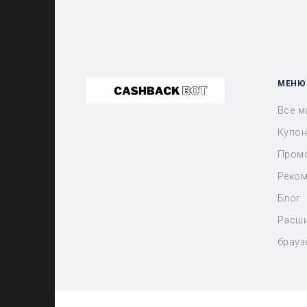
МЕНЮ
Все м
Купо
Пром
Реком
Блог
Расши
брауз