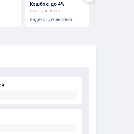
Кэшбэк: до 4%
Кэшбэк: 1.51%
travel.yandex.ru
delfin-tour.ru
Яндекс.Путешествия
Delfin Tour
ей