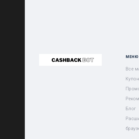
МЕНЮ
Все м
Купо
Пром
Реком
Блог
Расши
брауз