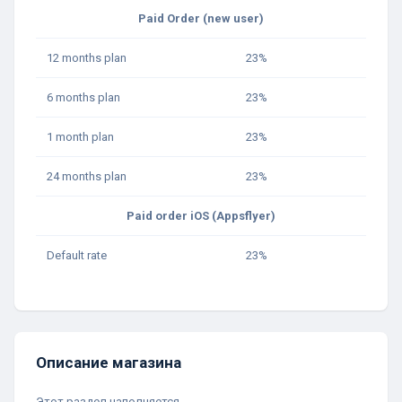
Paid Order (new user)
12 months plan
23%
6 months plan
23%
1 month plan
23%
24 months plan
23%
Paid order iOS (Appsflyer)
Default rate
23%
Описание магазина
Этот раздел наполняется