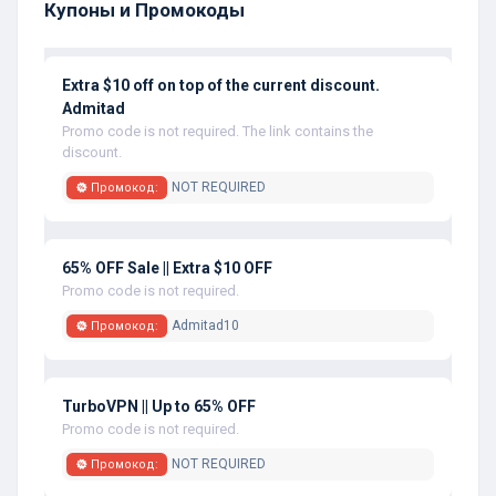
Купоны и Промокоды
Extra $10 off on top of the current discount.
Admitad
Promo code is not required. The link contains the
discount.
NOT REQUIRED
Промокод:
65% OFF Sale || Extra $10 OFF
Promo code is not required.
Admitad10
Промокод:
TurboVPN || Up to 65% OFF
Promo code is not required.
NOT REQUIRED
Промокод: